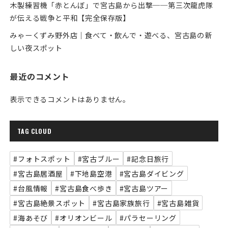
木製練習機「赤とんぼ」で宮古島から出撃──第三次龍虎隊
が伝える戦争と平和【完全保存版】
みゃーくずみ野外店｜食べて・飲んで・遊べる、宮古島の新
しい夜スポット
最近のコメント
表示できるコメントはありません。
TAG CLOUD
#フォトスポット
#宮古ブルー
#記念日旅行
#宮古島居酒屋
#下地島空港
#宮古島ダイビング
#台風情報
#宮古島食べ歩き
#宮古島ツアー
#宮古島絶景スポット
#宮古島家族旅行
#宮古島雑貨
#海あそび
#オリオンビール
#パラセーリング