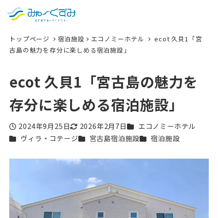
日本語
検索
トップページ
宿泊施設
エコノミーホテル
ecot 久貝1「宮
English
古島の魅力を存分に楽しめる宿泊施設」
中文 (台灣)
ecot 久貝1「宮古島の魅力を
한국어
存分に楽しめる宿泊施設」
カテゴリー
2024年9月25日
2026年2月7日
エコノミーホテル
投稿日
更新日
カテゴリー
カテゴリー
カテゴリー
ヴィラ・コテージ
宮古島宿泊施設
宿泊施設