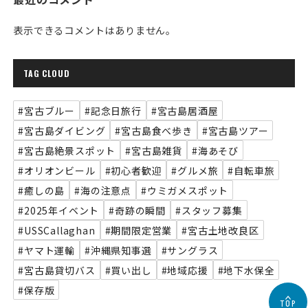
表示できるコメントはありません。
TAG CLOUD
#宮古ブルー
#記念日旅行
#宮古島居酒屋
#宮古島ダイビング
#宮古島食べ歩き
#宮古島ツアー
#宮古島絶景スポット
#宮古島雑貨
#海あそび
#オリオンビール
#初心者歓迎
#グルメ旅
#自転車旅
#癒しの島
#海の注意点
#ウミガメスポット
#2025年イベント
#奇跡の瞬間
#スタッフ募集
#USSCallaghan
#期間限定営業
#宮古土地改良区
#ヤマト運輸
#沖縄県知事選
#サングラス
#宮古島貸切バス
#買い出し
#地域応援
#地下水保全
#保存版
TOP