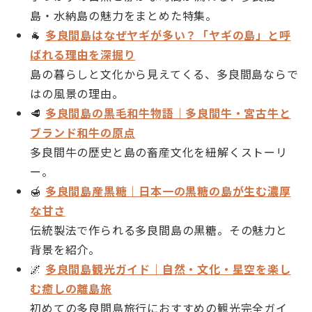
島・水納島の魅力をまとめた特集。
🐐
多良間島はなぜヤギが多い？「ヤギの島」と呼
ばれる理由を深掘り
島の暮らしと文化から見えてくる、多良間島ならで
はの風景の理由。
🥩
多良間島の黒毛和牛物語｜多良間牛・宮古牛と
ブランド和牛の原点
多良間牛の歴史と島の畜産文化を紐解くストーリ
ー。
🍯
多良間島産黒糖｜日本一の黒糖の島が生む濃厚
な甘さ
伝統製法で作られる多良間島の黒糖。その魅力と
背景を紹介。
🌌
多良間島観光ガイド｜自然・文化・星空を楽し
む癒しの離島旅
初めての多良間島旅行におすすめの観光完全ガイ