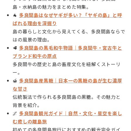
島・水納島の魅力をまとめた特集。
🐐
多良間島はなぜヤギが多い？「ヤギの島」と呼
ばれる理由を深掘り
島の暮らしと文化から見えてくる、多良間島ならで
はの風景の理由。
🥩
多良間島の黒毛和牛物語｜多良間牛・宮古牛と
ブランド和牛の原点
多良間牛の歴史と島の畜産文化を紐解くストーリ
ー。
🍯
多良間島産黒糖｜日本一の黒糖の島が生む濃厚
な甘さ
伝統製法で作られる多良間島の黒糖。その魅力と
背景を紹介。
🌌
多良間島観光ガイド｜自然・文化・星空を楽し
む癒しの離島旅
初めての多良間島旅行におすすめの観光完全ガイ