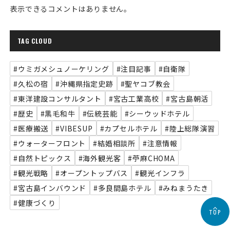
表示できるコメントはありません。
TAG CLOUD
#ウミガメシュノーケリング
#注目記事
#自衛隊
#久松の宿
#沖縄県指定史跡
#聖ヤコブ教会
#東洋建設コンサルタント
#宮古工業高校
#宮古島朝活
#歴史
#黒毛和牛
#伝統芸能
#シーウッドホテル
#医療搬送
#VIBESUP
#カプセルホテル
#陸上総隊演習
#ウォーターフロント
#結婚相談所
#注意情報
#自然トピックス
#海外観光客
#苧麻CHOMA
#観光戦略
#オープントップバス
#観光インフラ
#宮古島インバウンド
#多良間島ホテル
#みねまうたき
#健康づくり
TOP