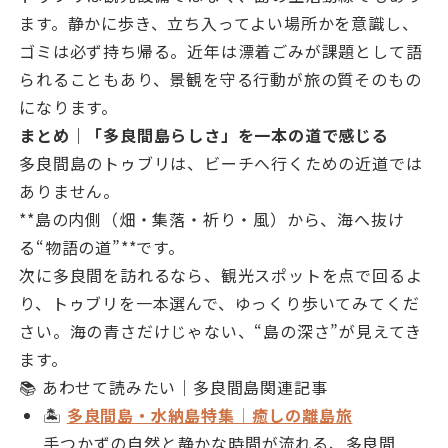
ます。静かに歩き、立ち入ってよい場所かを意識し、
ゴミは必ず持ち帰る。近年は漂着ごみが課題として語
られることもあり、景観を守る行動が旅の質そのもの
になります。
まとめ｜「多良間島らしさ」を一本の道で感じる
多良間島のトゥブリは、ビーチへ行くための近道では
ありません。
**島の内側（畑・集落・祈り・風）から、海へ抜け
る“物語の道”**です。
次に多良間を訪れるなら、観光スポットを点で回るよ
り、トゥブリを一本選んで、ゆっくり歩いてみてくだ
さい。海の青さだけじゃない、“島の深さ”が見えてき
ます。
📚 あわせて読みたい｜多良間島関連記事
🏝
多良間島・水納島特集｜癒しの離島旅
手つかずの自然と静かな時間が流れる、多良間