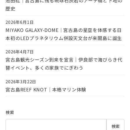
池田矼｜宮古島に残る琉球石灰岩のアーチ橋と下地の
歴史
2026年6月1日
投稿日
MIYAKO GALAXY-DOME｜宮古島の星空を体感する日
本初のLEDプラネタリウム併設天文台が来間島に誕生
2026年4月7日
投稿日
宮古島観光シーズン到来を宣言｜伊良部で海びらき代
替イベント、多くの家族でにぎわう
2026年3月22日
投稿日
宮古島REEF KNOT｜本格マリン体験
検索
検索