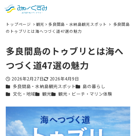
日本語
検索
トップページ
観光
多良間島・水納島観光スポット
多良間島
English
のトゥブリとは海へつづく道47選の魅力
中文 (台灣)
多良間島のトゥブリとは海へ
한국어
つづく道47選の魅力
2026年2月27日
2026年4月9日
投稿日
更新日
カテゴリー
カテゴリー
多良間島・水納島観光スポット
島の暮らし
カテゴリー
カテゴリー
カテゴリー
文化・地域
観光
観光・ビーチ・マリン体験