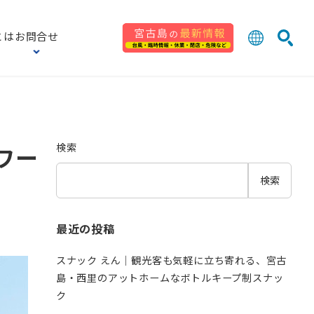
とは
お問合せ
日本語
English
検索
中文 (台灣
한국어
検索
ワー
検索
最近の投稿
スナック えん｜観光客も気軽に立ち寄れる、宮古
島・西里のアットホームなボトルキープ制スナッ
ク