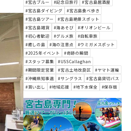
#宮古ブルー
#記念日旅行
#宮古島居酒屋
#宮古島ダイビング
#宮古島食べ歩き
#宮古島ツアー
#宮古島絶景スポット
#宮古島雑貨
#海あそび
#オリオンビール
#初心者歓迎
#グルメ旅
#自転車旅
#癒しの島
#海の注意点
#ウミガメスポット
#2025年イベント
#奇跡の瞬間
#スタッフ募集
#USSCallaghan
#期間限定営業
#宮古土地改良区
#ヤマト運輸
#沖縄県知事選
#サングラス
#宮古島貸切バス
#買い出し
#地域応援
#地下水保全
#保存版