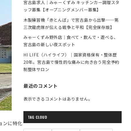
宮古島求人｜みゃーくずみ キッチンカー調理スタ
ッフ募集【オープニングメンバー募集】
木製練習機「赤とんぼ」で宮古島から出撃──第
三次龍虎隊が伝える戦争と平和【完全保存版】
みゃーくずみ野外店｜食べて・飲んで・遊べる、
宮古島の新しい夜スポット
HI LIFE（ハイライフ）｜国家資格保有・整体歴
20年。宮古島で慢性的な痛みに向き合う完全予約
制整体サロン
最近のコメント
表示できるコメントはありません。
TAG CLOUD
ョンに特化