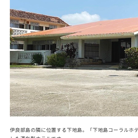
伊良部島の隣に位置する下地島。「下地島コーラルホ