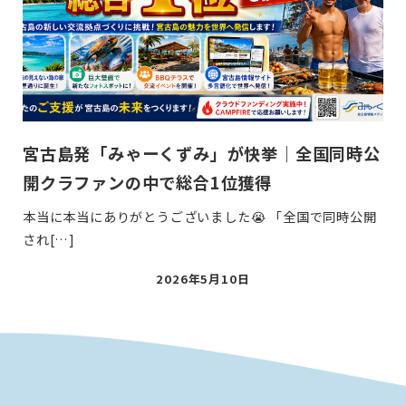
宮古島発「みゃーくずみ」が快挙｜全国同時公
開クラファンの中で総合1位獲得
本当に本当にありがとうございました😭 「全国で同時公開
され[…]
投
2026年5月10日
稿
日