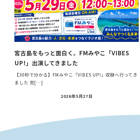
宮古島をもっと面白く。FMみやこ「VIBES
UP!」出演してきました
【30秒で分かる】FMみやこ「VIBES UP!」収録へ行ってき
ました 宮[…]
投
2026年5月27日
稿
日