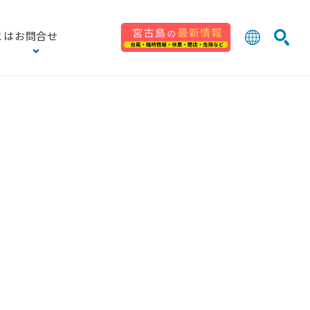
とは
お問合せ
日本語
English
検索
中文 (台灣
한국어