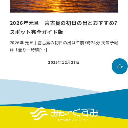
2026年元旦｜宮古島の初日の出とおすすめ7
スポット完全ガイド版
2026年 元旦｜宮古島の初日の出は午前7時24分 天気予報
は「曇り一時晴[…]
投
2025年12月28日
TOP
稿
日