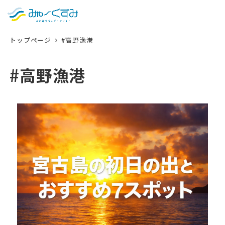
日本語
検索
トップページ
#高野漁港
English
中文 (台灣)
#高野漁港
한국어