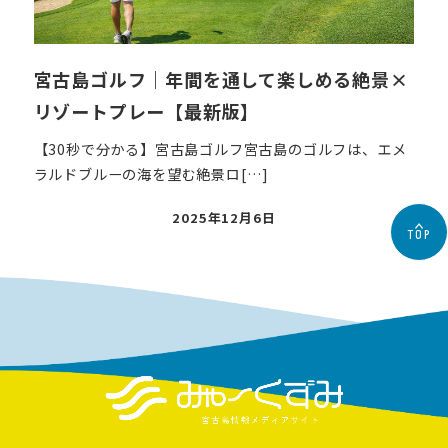
宮古島ゴルフ｜年間を通して楽しめる絶景×
リゾートプレー【最新版】
【30秒で分かる】宮古島ゴルフ宮古島のゴルフは、エメ
ラルドブルーの海を望む絶景ロ[…]
投
2025年12月6日
TOP
稿
日