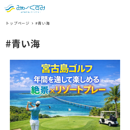
日本語
検索
トップページ
#青い海
English
中文 (台灣)
#青い海
한국어