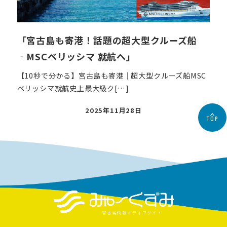
「宮古島も寄港！話題の超大型クルーズ船
‐MSCベリッシマ 就航へ」
【10秒で分かる】宮古島も寄港｜超大型クルーズ船MSC
ベリッシマ就航史上最大級ク[…]
投
2025年11月28日
TOP
稿
日