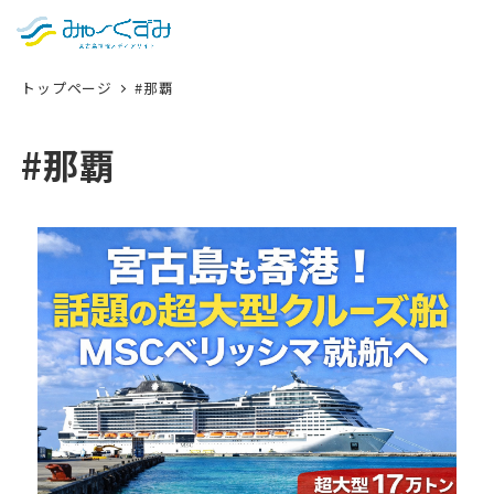
日本語
検索
トップページ
#那覇
English
中文 (台灣)
#那覇
한국어