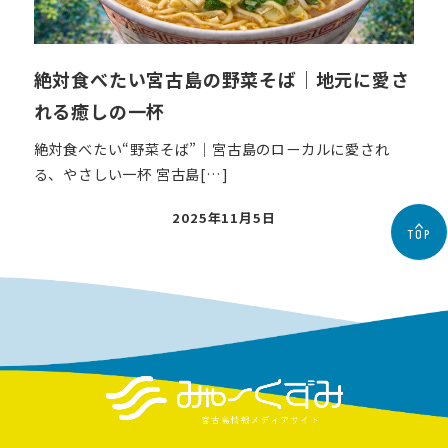
絶対食べたい宮古島の野菜そば｜地元に愛さ
れる癒しの一杯
絶対食べたい“野菜そば”｜宮古島のローカルに愛され
る、やさしい一杯 宮古島[…]
投
2025年11月5日
TOP
稿
日