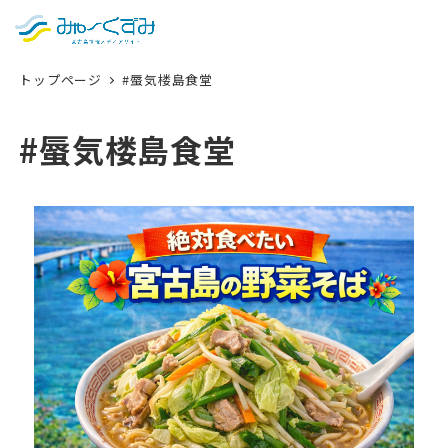
日本語
検索
トップページ
#蜃気楼島食堂
English
中文 (台灣)
#蜃気楼島食堂
한국어