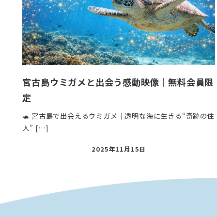
宮古島ウミガメと出会う感動映像｜無料会員限
定
🐢 宮古島で出会えるウミガメ｜透明な海に生きる“奇跡の住
人” […]
投
2025年11月15日
稿
日