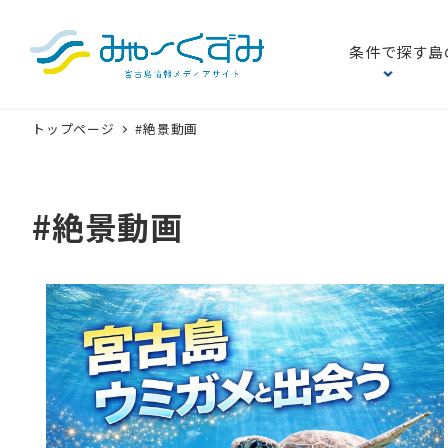
条件で探す
島
トップページ
#絶景動画
#絶景動画