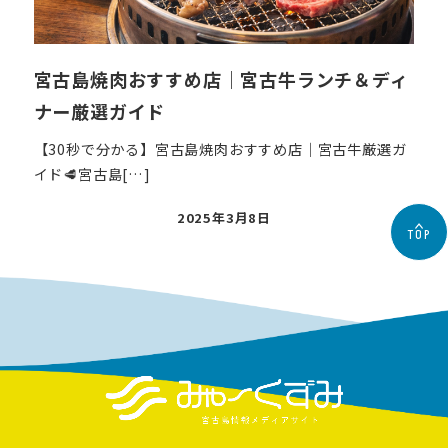
宮古島焼肉おすすめ店｜宮古牛ランチ＆ディ
ナー厳選ガイド
【30秒で分かる】宮古島焼肉おすすめ店｜宮古牛厳選ガ
イド🥩宮古島[…]
投
2025年3月8日
TOP
稿
日