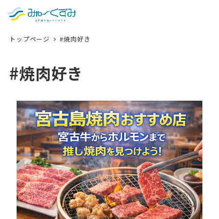
日本語
検索
トップページ
#焼肉好き
English
中文 (台灣)
#焼肉好き
한국어