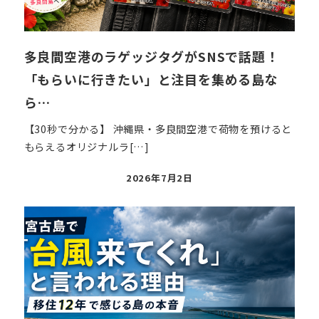
多良間空港のラゲッジタグがSNSで話題！
「もらいに行きたい」と注目を集める島な
ら…
【30秒で分かる】 沖縄県・多良間空港で荷物を預けると
もらえるオリジナルラ[…]
投
2026年7月2日
稿
日