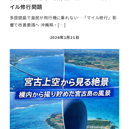
イル修行問題
多良間島で島民が飛行機に乗れない…「マイル修行」影
響で改善要請へ 沖縄県・[…]
投
2026年1月21日
稿
日