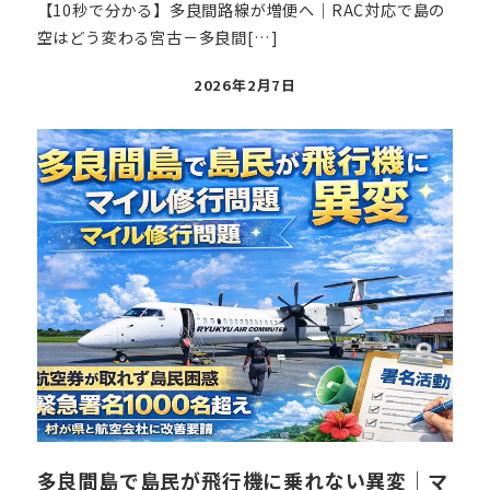
【10秒で分かる】多良間路線が増便へ｜RAC対応で島の
空はどう変わる宮古－多良間[…]
投
2026年2月7日
稿
日
多良間島で島民が飛行機に乗れない異変｜マ