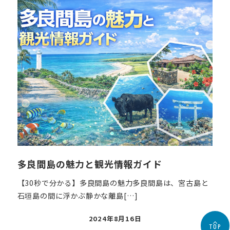
日
多良間島の魅力と観光情報ガイド
【30秒で分かる】多良間島の魅力多良間島は、宮古島と
石垣島の間に浮かぶ静かな離島[…]
投
2024年8月16日
TOP
稿