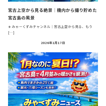
宮古上空から見る絶景｜機内から撮り貯めた
宮古島の風景
✈️ みゃーくずみチャンネル｜宮古上空から見る、もう
[…]
投
2026年1月17日
稿
日