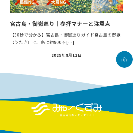
宮古島・御嶽巡り｜参拝マナーと注意点
【30秒で分かる】宮古島・御嶽巡りガイド宮古島の御嶽
（うたき）は、島に約900ヶ[…]
投
2025年8月11日
TOP
稿
日