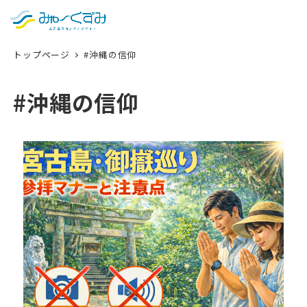
日本語
検索
トップページ
#沖縄の信仰
English
中文 (台灣)
#沖縄の信仰
한국어