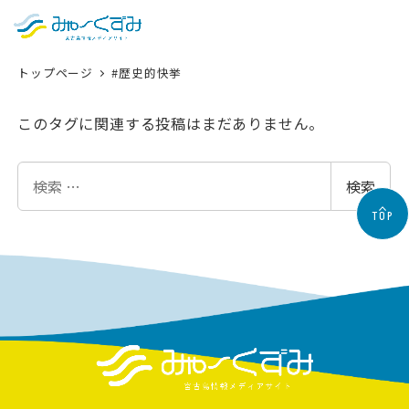
日本語
検索
トップページ
#歴史的快挙
English
中文 (台灣)
このタグに関連する投稿はまだありません。
한국어
検
検索
索
TOP