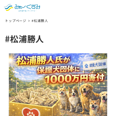
日本語
検索
トップページ
#松浦勝人
English
中文 (台灣)
#松浦勝人
한국어