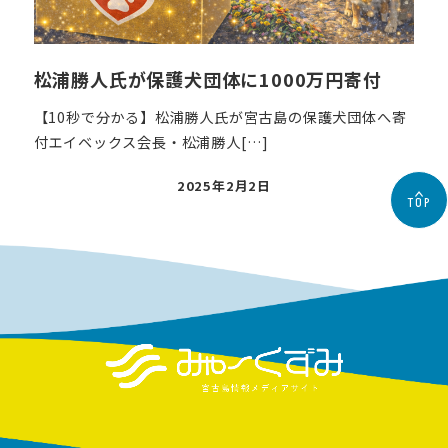
松浦勝人氏が保護犬団体に1000万円寄付
【10秒で分かる】松浦勝人氏が宮古島の保護犬団体へ寄
付エイベックス会長・松浦勝人[…]
投
2025年2月2日
TOP
稿
日