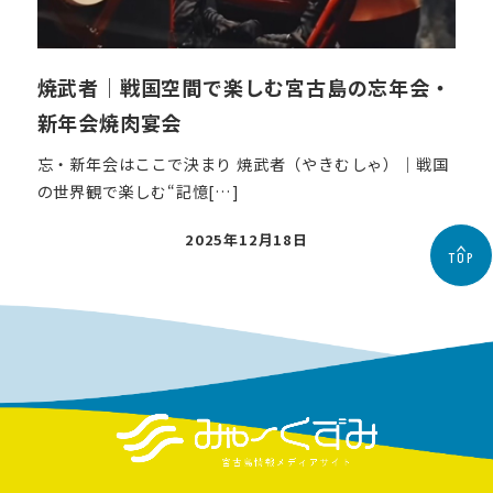
焼武者｜戦国空間で楽しむ宮古島の忘年会・
新年会焼肉宴会
忘・新年会はここで決まり 焼武者（やきむしゃ）｜戦国
の世界観で楽しむ“記憶[…]
投
2025年12月18日
TOP
稿
日