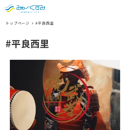
日本語
検索
トップページ
#平良西里
English
中文 (台灣)
#平良西里
한국어