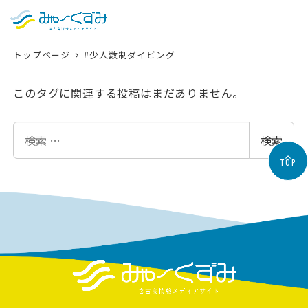
日本語
検索
トップページ
#少人数制ダイビング
English
中文 (台灣)
このタグに関連する投稿はまだありません。
한국어
検
検索
索
TOP