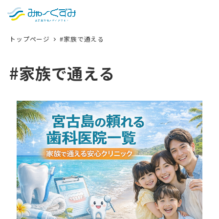
日本語
検索
トップページ
#家族で通える
English
中文 (台灣)
#家族で通える
한국어