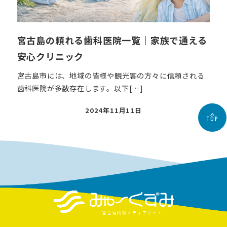
宮古島の頼れる歯科医院一覧｜家族で通える
安心クリニック
宮古島市には、地域の皆様や観光客の方々に信頼される
歯科医院が多数存在します。以下[…]
投
2024年11月11日
TOP
稿
日