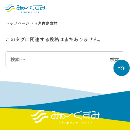
日本語
検索
トップページ
#宮古島食材
English
中文 (台灣)
このタグに関連する投稿はまだありません。
한국어
検
検索
索
TOP