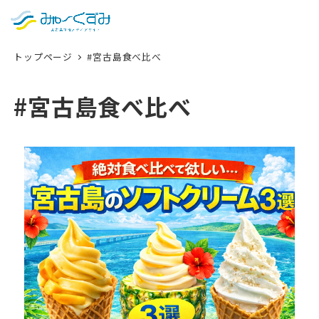
日本語
検索
トップページ
#宮古島食べ比べ
English
中文 (台灣)
#宮古島食べ比べ
한국어