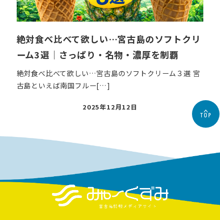
絶対食べ比べて欲しい…宮古島のソフトクリ
ーム3選｜さっぱり・名物・濃厚を制覇
絶対食べ比べて欲しい…宮古島のソフトクリーム３選 宮
古島といえば南国フルー[…]
投
2025年12月12日
TOP
稿
日