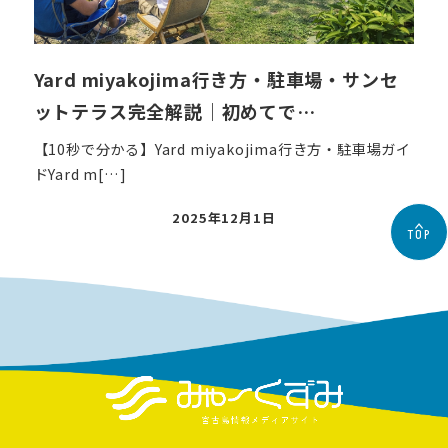
Yard miyakojima行き方・駐車場・サンセ
ットテラス完全解説｜初めてで…
【10秒で分かる】Yard miyakojima行き方・駐車場ガイ
ドYard m[…]
投
2025年12月1日
TOP
稿
日