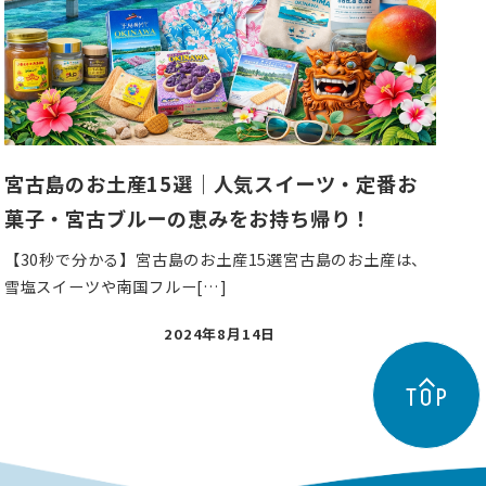
宮古島のお土産15選｜人気スイーツ・定番お
菓子・宮古ブルーの恵みをお持ち帰り！
【30秒で分かる】宮古島のお土産15選宮古島のお土産は、
雪塩スイーツや南国フルー[…]
投
2024年8月14日
稿
日
TOP