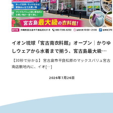
イオン琉球「宮古南衣料館」オープン｜かりゆ
しウェアから水着まで揃う、宮古島最大級…
【30秒で分かる】 宮古島市平良松原のマックスバリュ宮古
南店敷地内に、イオ[…]
投
2026年7月26日
稿
日