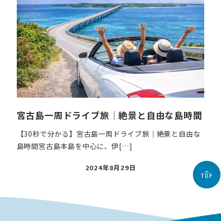
宮古島一周ドライブ旅｜絶景と自由な島時間
【30秒で分かる】宮古島一周ドライブ旅｜絶景と自由な
島時間宮古島本島を中心に、伊[…]
投
2024年8月29日
TOP
稿
日