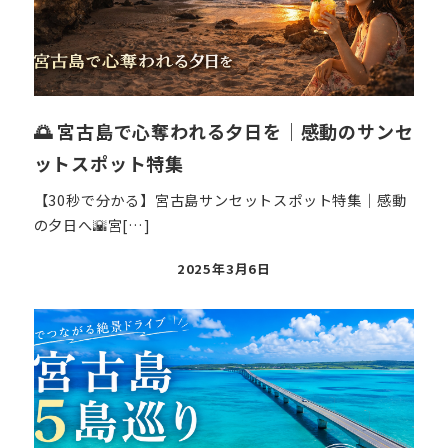
🌅 宮古島で心奪われる夕日を｜感動のサンセ
ットスポット特集
【30秒で分かる】宮古島サンセットスポット特集｜感動
の夕日へ🌇宮[…]
投
2025年3月6日
稿
日