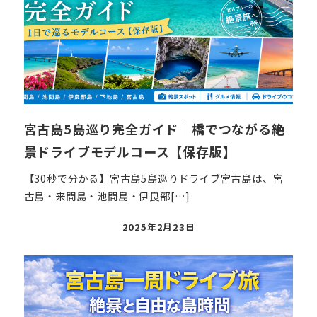
宮古島5島巡り完全ガイド｜橋でつながる絶
景ドライブモデルコース【保存版】
【30秒で分かる】宮古島5島巡りドライブ宮古島は、宮
古島・来間島・池間島・伊良部[…]
投
2025年2月23日
稿
日