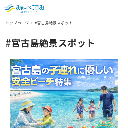
日本語
検索
トップページ
#宮古島絶景スポット
English
中文 (台灣)
#宮古島絶景スポット
한국어