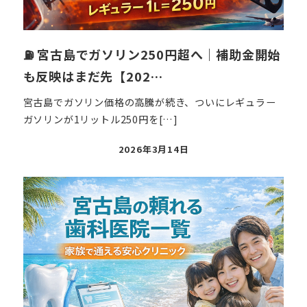
⛽ 宮古島でガソリン250円超へ｜補助金開始
も反映はまだ先【202…
宮古島でガソリン価格の高騰が続き、ついにレギュラー
ガソリンが1リットル250円を[…]
投
2026年3月14日
稿
日