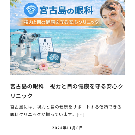
宮古島の眼科｜視力と目の健康を守る安心ク
リニック
宮古島には、視力と目の健康をサポートする信頼できる
眼科クリニックが揃っています。[…]
投
2024年11月8日
稿