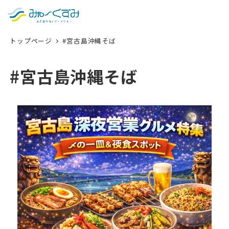
日本語
検索
トップページ
#宮古島沖縄そば
English
中文 (台灣)
#宮古島沖縄そば
한국어