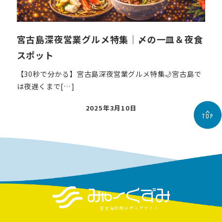
宮古島深夜営業グルメ特集｜〆の一皿＆夜食
スポット
【30秒で分かる】宮古島深夜営業グルメ特集🌙宮古島で
は夜遅くまで[…]
投
2025年3月10日
TOP
稿
日