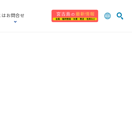
とは
お問合せ
日本語
English
検索
中文 (台灣
한국어