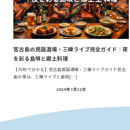
宮古島の民謡酒場・三線ライブ完全ガイド｜夜
を彩る島唄と郷土料理
【30秒で分かる】宮古島民謡酒場・三線ライブガイド宮古
島の夜は、三線ライブと島唄[…]
投
2024年7月22日
稿
日