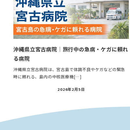
沖縄県立宮古病院｜旅行中の急病・ケガに頼れ
る病院
沖縄県立宮古病院は、宮古島で体調不良やケガなどの緊急
時に頼れる、島内の中核医療機[…]
投
2026年2月5日
稿
日