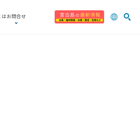
とは
お問合せ
日本語
English
検索
中文 (台灣
한국어