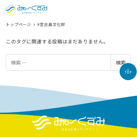
日本語
検索
トップページ
#宮古島文化財
English
中文 (台灣)
このタグに関連する投稿はまだありません。
한국어
検
検索
索
TOP