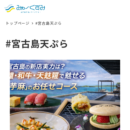
日本語
検索
トップページ
#宮古島天ぷら
English
中文 (台灣)
#宮古島天ぷら
한국어