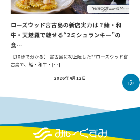
ローズウッド宮古島の新店実力は？鮨・和
牛・天麩羅で魅せる“2ミシュランキー”の
食…
【10秒で分かる】 宮古島に初上陸した**ローズウッド宮
古島で、鮨・和牛・[…]
投
2026年4月12日
TOP
稿
日