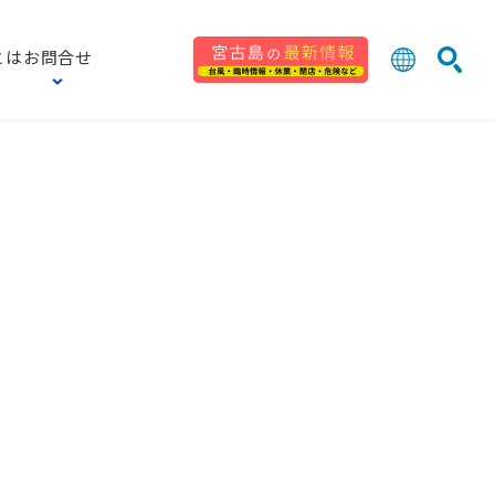
とは
お問合せ
日本語
English
検索
中文 (台灣
한국어