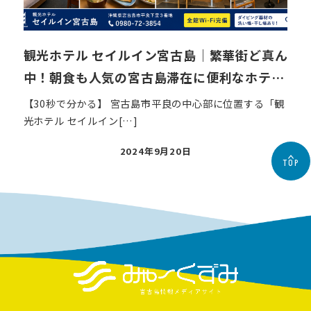
観光ホテル セイルイン宮古島｜繁華街ど真ん
中！朝食も人気の宮古島滞在に便利なホテ…
【30秒で分かる】 宮古島市平良の中心部に位置する「観
光ホテル セイルイン[…]
投
2024年9月20日
TOP
稿
日