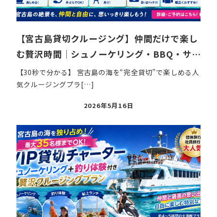
【宮古島貸切クルージング】仲間だけで楽し
む贅沢時間｜シュノーケリング・BBQ・サ…
【30秒で分かる】 宮古島の海を“完全貸切”で楽しめる人
気クルージングプラ[…]
投
2026年5月16日
稿
日