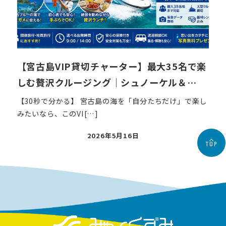
【宮古島VIP貸切チャーター】最大35名で楽
しむ贅沢クルージング｜シュノーケル＆…
【30秒で分かる】 宮古島の海を「自分たちだけ」で楽し
みたいなら、このVI[…]
投
2026年5月16日
TOP
稿
日