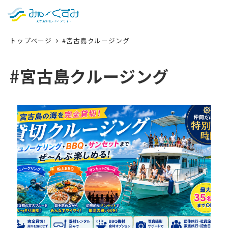
日本語
検索
トップページ
#宮古島クルージング
English
中文 (台灣)
#宮古島クルージング
한국어