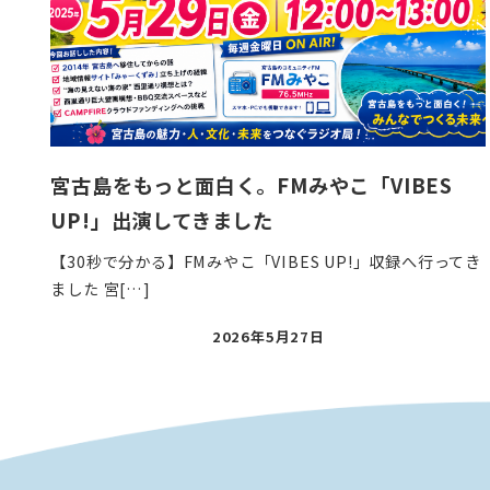
宮古島をもっと面白く。FMみやこ「VIBES
UP!」出演してきました
【30秒で分かる】FMみやこ「VIBES UP!」収録へ行ってき
ました 宮[…]
投
2026年5月27日
稿
日