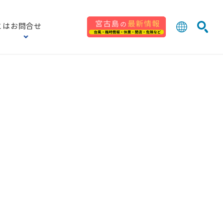
とは
お問合せ
日本語
English
検索
中文 (台灣
한국어