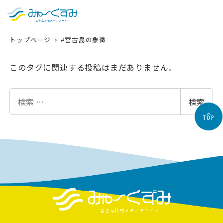
日本語
検索
トップページ
#宮古島の象徴
English
中文 (台灣)
このタグに関連する投稿はまだありません。
한국어
検
検索
索
TOP