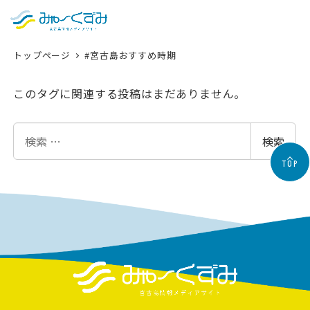
日本語
検索
トップページ
#宮古島おすすめ時期
English
中文 (台灣)
このタグに関連する投稿はまだありません。
한국어
検
検索
索
TOP