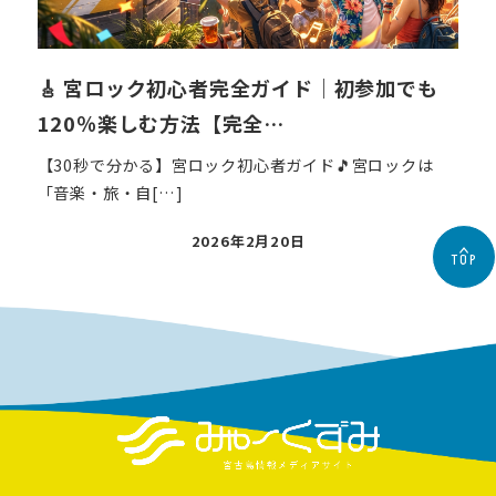
🎸 宮ロック初心者完全ガイド｜初参加でも
120％楽しむ方法【完全…
【30秒で分かる】宮ロック初心者ガイド🎵宮ロックは
「音楽・旅・自[…]
投
2026年2月20日
TOP
稿
日