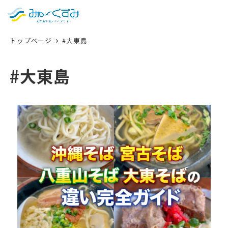
日本語
検索
トップページ
#大東島
English
中文 (台灣)
#大東島
한국어