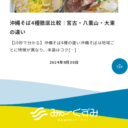
沖縄そば4種徹底比較｜宮古・八重山・大東
の違い
【10秒で分かる】沖縄そば4種の違い沖縄そばは地域ご
とに特徴が異なり、本島はコク[…]
投
2024年9月30日
TOP
稿
日