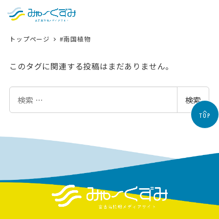
日本語
検索
トップページ
#南国植物
English
中文 (台灣)
このタグに関連する投稿はまだありません。
한국어
検
検索
索
TOP