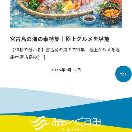
宮古島の海の幸特集｜極上グルメを堪能
【30秒で分かる】宮古島の海の幸特集｜極上グルメを堪
能🐟宮古島の[…]
投
2025年5月17日
TOP
稿
日