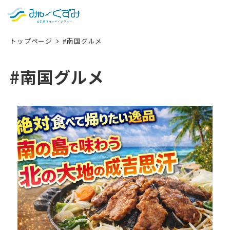
日本語
検索
トップページ
#南国グルメ
English
中文 (台灣)
#南国グルメ
한국어