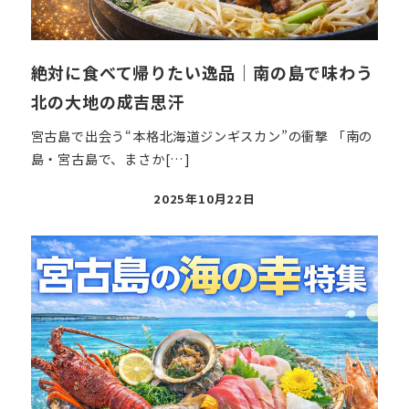
絶対に食べて帰りたい逸品｜南の島で味わう
北の大地の成吉思汗
宮古島で出会う“本格北海道ジンギスカン”の衝撃 「南の
島・宮古島で、まさか[…]
投
2025年10月22日
稿
日