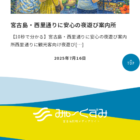
宮古島・西里通りに安心の夜遊び案内所
【10秒で分かる】宮古島・西里通りに安心の夜遊び案内
所西里通りに観光客向け夜遊び[…]
投
2025年7月16日
TOP
稿
日