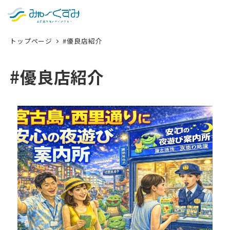
日本語
検索
トップページ
#優良店紹介
English
中文 (台灣)
#優良店紹介
한국어