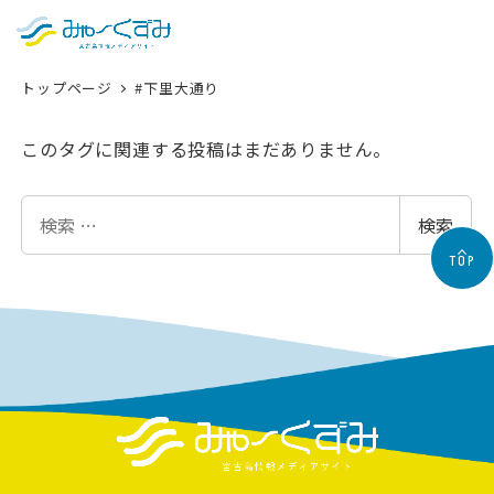
日本語
検索
トップページ
#下里大通り
English
中文 (台灣)
このタグに関連する投稿はまだありません。
한국어
検
検索
索
TOP