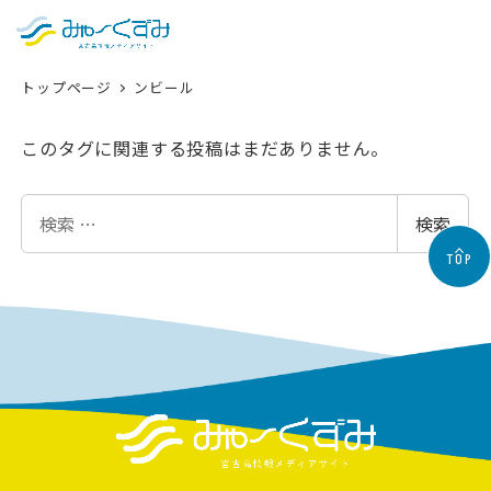
日本語
検索
トップページ
ンビール
English
中文 (台灣)
このタグに関連する投稿はまだありません。
한국어
検
検索
索
TOP