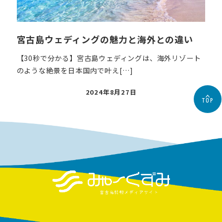
宮古島ウェディングの魅力と海外との違い
【30秒で分かる】宮古島ウェディングは、海外リゾート
のような絶景を日本国内で叶え[…]
投
2024年8月27日
TOP
稿
日