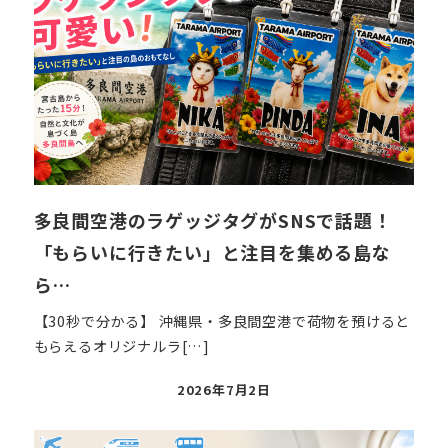
多良間空港のラゲッジタグがSNSで話題！
「もらいに行きたい」と注目を集める島な
ら…
【30秒で分かる】 沖縄県・多良間空港で荷物を預けると
もらえるオリジナルラ[…]
投
2026年7月2日
稿
日