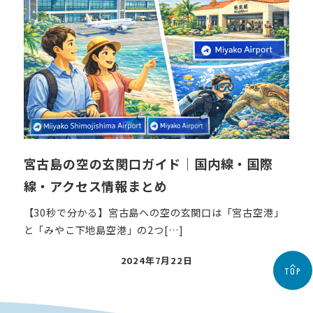
宮古島の空の玄関口ガイド｜国内線・国際
線・アクセス情報まとめ
【30秒で分かる】宮古島への空の玄関口は「宮古空港」
と「みやこ下地島空港」の2つ[…]
投
2024年7月22日
TOP
稿
日