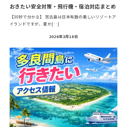
おきたい安全対策・飛行機・宿泊対応まとめ
【30秒で分かる】 宮古島は日本有数の美しいリゾートア
イランドですが、夏か[…]
投
2026年3月18日
稿
日