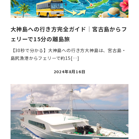
大神島への行き方完全ガイド｜宮古島からフ
ェリーで15分の離島旅
【30秒で分かる】大神島への行き方大神島は、宮古島・
島尻漁港からフェリーで約15[…]
投
2024年8月16日
稿
日