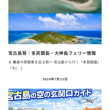
宮古島発｜多良間島・大神島フェリー情報
🚢 離島の原風景を巡る旅へ 宮古島から行く「多良間島」
「大[…]
投
2024年7月22日
稿
日