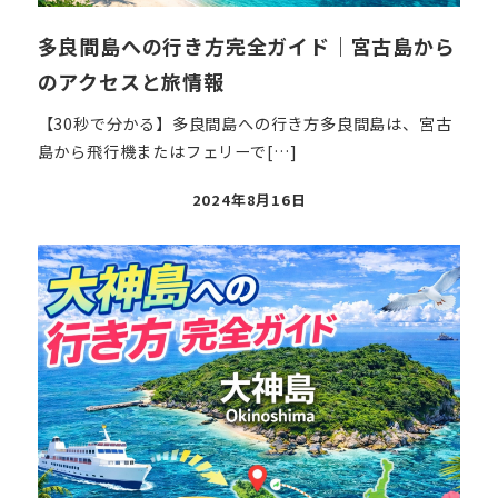
多良間島への行き方完全ガイド｜宮古島から
のアクセスと旅情報
【30秒で分かる】多良間島への行き方多良間島は、宮古
島から飛行機またはフェリーで[…]
投
2024年8月16日
稿
日