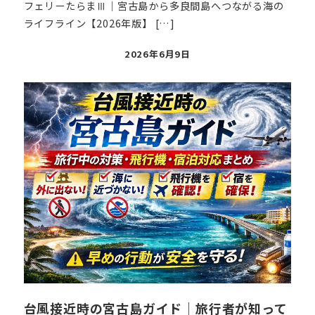
フェリーたらまⅢ｜宮古島から多良間島へつながる海の
ライフライン【2026年版】 […]
投
2026年6月9日
稿
日
台風接近時の宮古島ガイド｜旅行者が知って