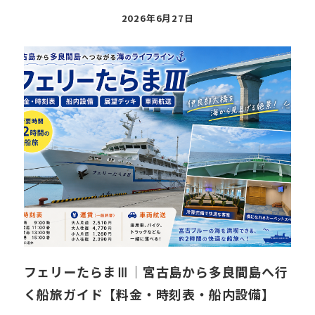
投
2026年6月27日
稿
日
フェリーたらまⅢ｜宮古島から多良間島へ行
く船旅ガイド【料金・時刻表・船内設備】