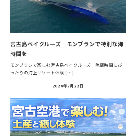
宮古島ベイクルーズ｜モンブランで特別な海
時間を
モンブランで楽しむ宮古島ベイクルーズ｜隙間時間にぴ
ったりの海上リゾート体験 […]
投
2024年7月22日
稿
日