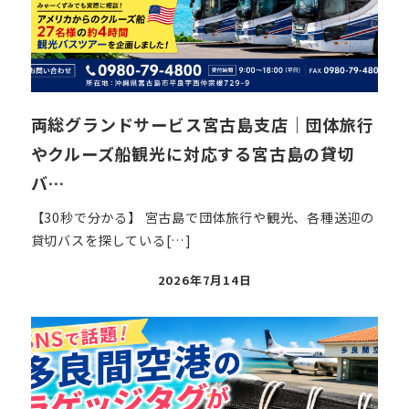
両総グランドサービス宮古島支店｜団体旅行
やクルーズ船観光に対応する宮古島の貸切
バ…
【30秒で分かる】 宮古島で団体旅行や観光、各種送迎の
貸切バスを探している[…]
投
2026年7月14日
稿
日