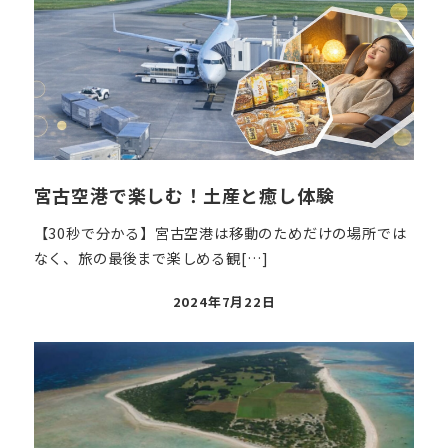
宮古空港で楽しむ！土産と癒し体験
【30秒で分かる】宮古空港は移動のためだけの場所では
なく、旅の最後まで楽しめる観[…]
投
2024年7月22日
稿
日