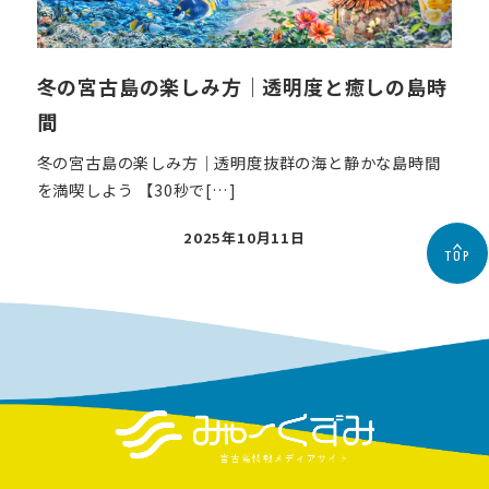
冬の宮古島の楽しみ方｜透明度と癒しの島時
間
冬の宮古島の楽しみ方｜透明度抜群の海と静かな島時間
を満喫しよう 【30秒で[…]
投
2025年10月11日
TOP
稿
日