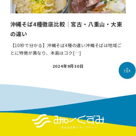
沖縄そば4種徹底比較｜宮古・八重山・大東
の違い
【10秒で分かる】沖縄そば4種の違い沖縄そばは地域ご
とに特徴が異なり、本島はコク[…]
投
2024年9月30日
TOP
稿
日