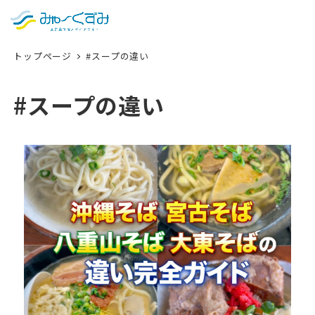
日本語
検索
トップページ
#スープの違い
English
中文 (台灣)
#スープの違い
한국어