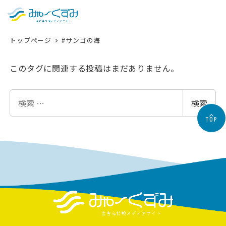
日本語
検索
トップページ
#サンゴの海
English
中文 (台灣)
このタグに関連する投稿はまだありません。
한국어
検
検索
索
TOP