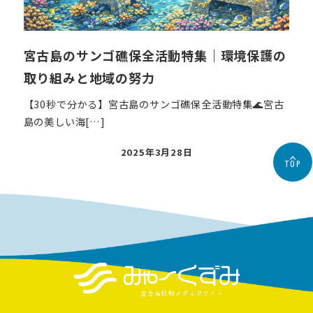
宮古島のサンゴ礁保全活動特集｜環境保護の
取り組みと地域の努力
【30秒で分かる】宮古島のサンゴ礁保全活動特集🌊宮古
島の美しい海[…]
投
2025年3月28日
TOP
稿
日