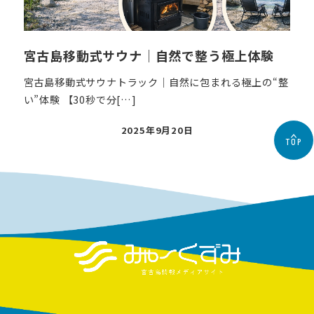
宮古島移動式サウナ｜自然で整う極上体験
宮古島移動式サウナトラック｜自然に包まれる極上の“整
い”体験 【30秒で分[…]
投
2025年9月20日
TOP
稿
日