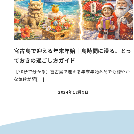
宮古島で迎える年末年始｜島時間に浸る、とっ
ておきの過ごし方ガイド
【30秒で分かる】宮古島で迎える年末年始🎍冬でも穏やか
な気候が続[…]
投
2024年12月9日
稿
日